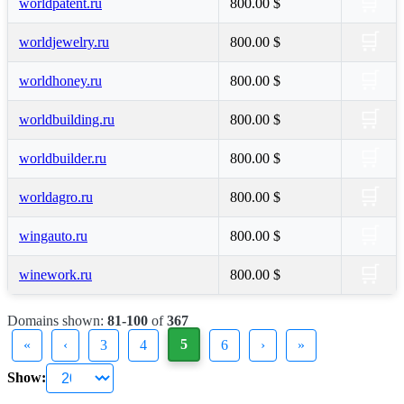
🛒
worldpatent.ru
800.00 $
🛒
worldjewelry.ru
800.00 $
🛒
worldhoney.ru
800.00 $
🛒
worldbuilding.ru
800.00 $
🛒
worldbuilder.ru
800.00 $
🛒
worldagro.ru
800.00 $
🛒
wingauto.ru
800.00 $
🛒
winework.ru
800.00 $
Domains shown:
81-100
of
367
5
«
‹
3
4
6
›
»
Show: