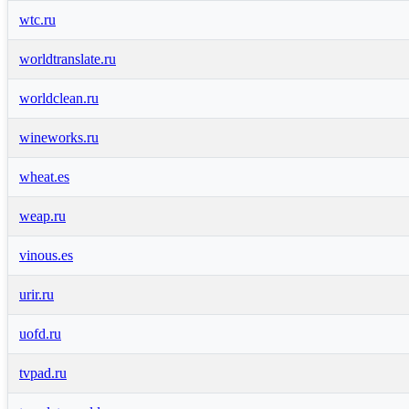
wtc.ru
worldtranslate.ru
worldclean.ru
wineworks.ru
wheat.es
weap.ru
vinous.es
urir.ru
uofd.ru
tvpad.ru