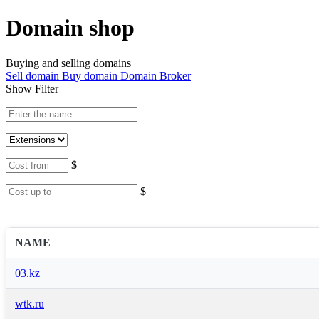
Domain shop
Buying and selling domains
Sell domain
Buy domain
Domain Broker
Show Filter
$
$
NAME
03.kz
wtk.ru